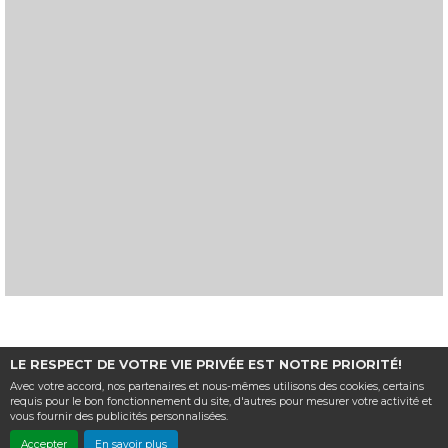
Haut de page
LE RESPECT DE VOTRE VIE PRIVÉE EST NOTRE PRIORITÉ!
Cinéma Le Modern,
2 Place du Postillon, 63500 Issoire |
Mentions
Avec votre accord, nos partenaires et nous-mêmes utilisons des cookies, certains
légales
|
Contact
| Tel : 04 73 55 06 83
requis pour le bon fonctionnement du site, d'autres pour mesurer votre activité et
vous fournir des publicités personnalisées.
Politique de confidentialité
Accepter
En savoir plus