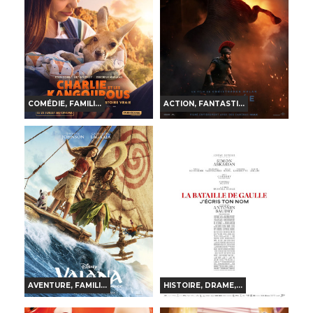
Bande-annonce
Bande-annonce
Réservation
Réservation
VF
VF
COMÉDIE, FAMILI...
ACTION, FANTASTI...
CHARLIE ET LES
L'ODYSSÉE
KANGOUROUS
Horaires et Infos
Horaires et Infos
Bande-annonce
Bande-annonce
Réservation
Réservation
INT. -12ans
VF
VO
VF
AVENTURE, FAMILI...
HISTOIRE, DRAME,...
VAIANA, LA LÉGENDE DU
LA BATAILLE DE GAULLE -