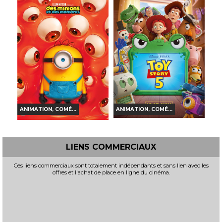
BOUT DU MONDE
PARTIE 2 : J'ÉCRIS TON
NOM
Horaires et Infos
Horaires et Infos
Bande-annonce
Bande-annonce
Réservation
Réservation
VF
VF
ANIMATION, COMÉ...
ANIMATION, COMÉ...
TOY STORY 5
DES MINIONS ET DES
MONSTRES
Horaires et Infos
LIENS COMMERCIAUX
Horaires et Infos
Bande-annonce
Ces liens commerciaux sont totalement indépendants et sans lien avec les
offres et l'achat de place en ligne du cinéma.
Bande-annonce
Réservation
Réservation
VF
VF