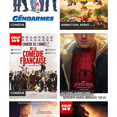
COMÉDIE
ANIMATION, AVENT...
LA PAT' PATROUILLE : LE
LES GENDARMES
FILM MISSION DINO
Horaires et Infos
Horaires et Infos
Bande-annonce
Bande-annonce
Réservation
Réservation
VF
VF
COMÉDIE
ACTION, AVENTURE...
SPIDER-MAN: BRAND NEW
DAY
DE LA COMÉDIE-
FRANÇAISE
Horaires et Infos
Horaires et Infos