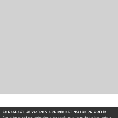
Haut de page
LE RESPECT DE VOTRE VIE PRIVÉE EST NOTRE PRIORITÉ!
Cinéma Le Modern,
2 Place du Postillon, 63500 Issoire |
Mentions
Avec votre accord, nos partenaires et nous-mêmes utilisons des cookies, certains