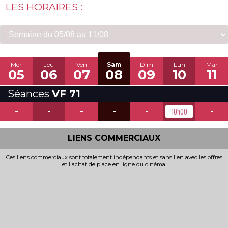
LES HORAIRES :
Mer
Jeu
Ven
Sam
Dim
Lun
Mar
05
06
07
08
09
10
11
Séances
VF 71
-
-
-
-
-
-
10h00
LIENS COMMERCIAUX
Ces liens commerciaux sont totalement indépendants et sans lien avec les offres
et l'achat de place en ligne du cinéma.