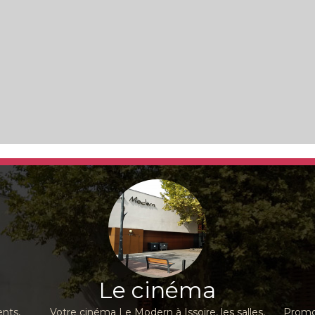
Le cinéma
nts,
Votre cinéma Le Modern à Issoire, les salles,
Promot