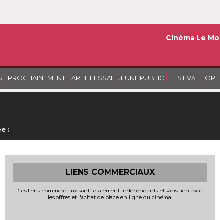
Cinéma Le Mo
|
|
|
|
|
S
PROCHAINEMENT
ART ET ESSAI
JEUNE PUBLIC
FESTIVAL
OPE
e :
LIENS COMMERCIAUX
Ces liens commerciaux sont totalement indépendants et sans lien avec
les offres et l'achat de place en ligne du cinéma.