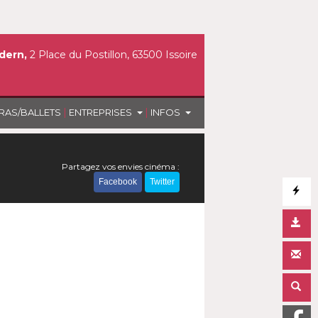
dern,
2 Place du Postillon, 63500 Issoire
|
|
RAS/BALLETS
ENTREPRISES
INFOS
Partagez vos envies cinéma :
Facebook
Twitter