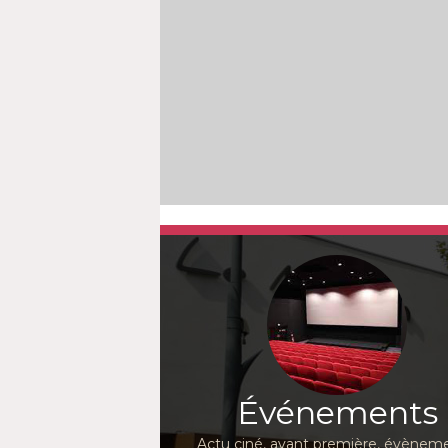
Événements
Actu ciné, avant première, évèneme