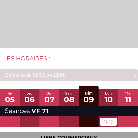
LES HORAIRES :
Mer
Jeu
Ven
Sam
Dim
Lun
Mar
05
06
07
08
09
10
11
Séances
VF 71
-
-
-
-
-
-
17h10
LIENS COMMERCIAUX