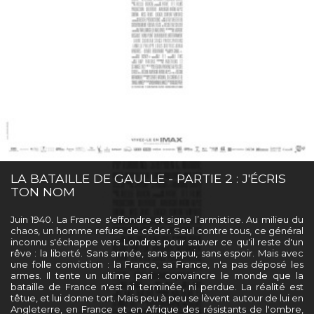
LA BATAILLE DE GAULLE - PARTIE 2 : J'ÉCRIS
TON NOM
Juin 1940. La France s'effondre et signe l’armistice. Au milieu du
chaos, un homme refuse de céder. Seul contre tous, ce général
inconnu s'échappe vers Londres pour sauver ce qu'il reste d'un
rêve : la liberté. Sans armée, sans appui, sans espoir. Mais avec
une folle conviction : la France, sa France, n'a pas déposé les
armes. Il tente un ultime pari : convaincre le monde que la
bataille de France n'est ni terminée, ni perdue. La réalité est
têtue, et lui donne tort. Mais peu à peu se lèvent autour de lui en
Angleterre, en France et en Afrique des résistants de l'ombre,