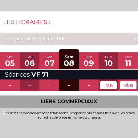
LES HORAIRES :
Mer
Jeu
Ven
Sam
Dim
Lun
Mar
05
06
07
08
09
10
11
Séances
VF 71
-
-
-
-
-
18h15
18h00
LIENS COMMERCIAUX
Ces liens commerciaux sont totalement indépendants et sans lien avec les offres
et l'achat de place en ligne du cinéma.