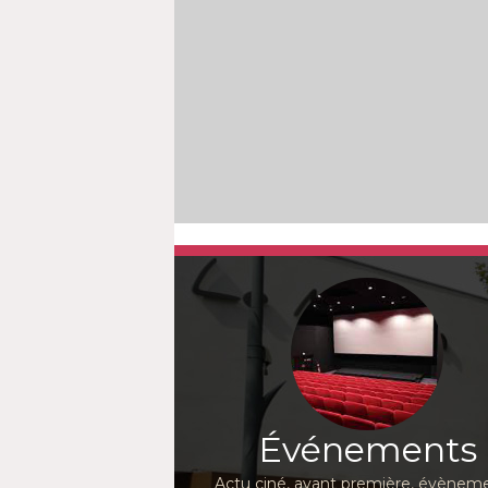
Événements
Actu ciné, avant première, évèneme