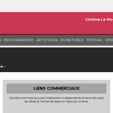
Cinéma Le Mo
|
|
|
|
|
S
PROCHAINEMENT
ART ET ESSAI
JEUNE PUBLIC
FESTIVAL
OPE
e :
LIENS COMMERCIAUX
Ces liens commerciaux sont totalement indépendants et sans lien avec
les offres et l'achat de place en ligne du cinéma.