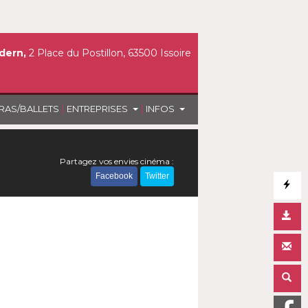
dern,
2 Place du Postillon, 63500 Issoire
|
|
RAS/BALLETS
ENTREPRISES
INFOS
Partagez vos envies cinéma :
Facebook
Twitter