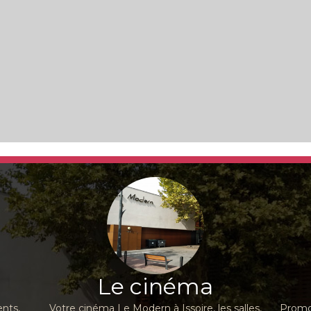
Le cinéma
nts,
Votre cinéma Le Modern à Issoire, les salles,
Promot