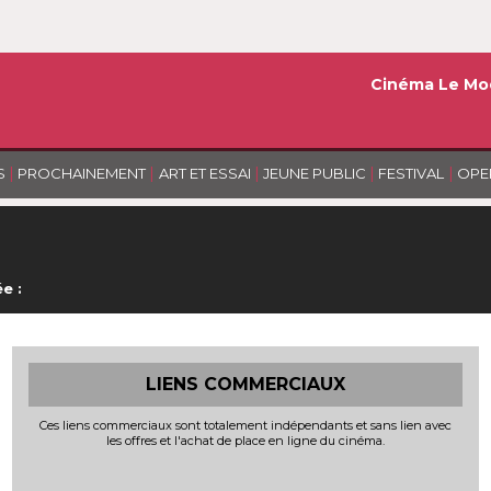
Cinéma Le Mo
|
|
|
|
|
S
PROCHAINEMENT
ART ET ESSAI
JEUNE PUBLIC
FESTIVAL
OPE
e :
LIENS COMMERCIAUX
Ces liens commerciaux sont totalement indépendants et sans lien avec
les offres et l'achat de place en ligne du cinéma.