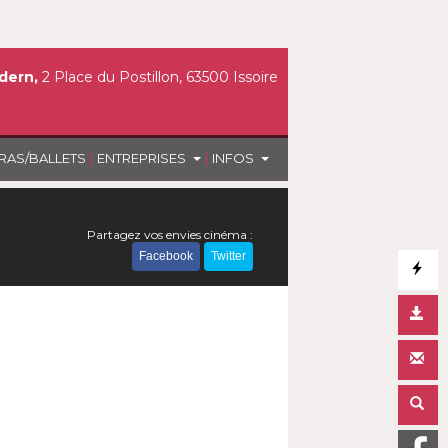
dern,
2 Place du Postillon, 63500 Issoire
|
|
RAS/BALLETS
ENTREPRISES
INFOS
Partagez vos envies cinéma :
Facebook
Twitter