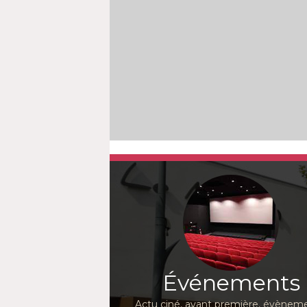
Événements
Actu ciné, avant première, évèneme