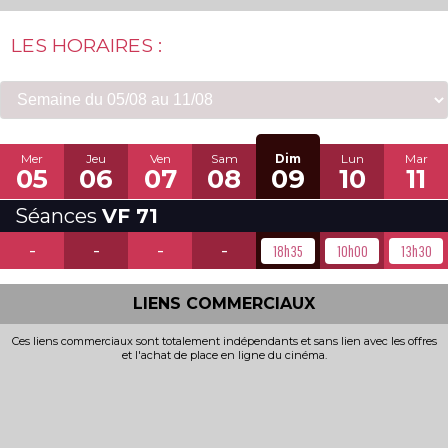
LES HORAIRES :
Mer
Jeu
Ven
Sam
Dim
Lun
Mar
05
06
07
08
09
10
11
Séances
VF 71
-
-
-
-
18h35
10h00
13h30
LIENS COMMERCIAUX
Ces liens commerciaux sont totalement indépendants et sans lien avec les offres
et l'achat de place en ligne du cinéma.