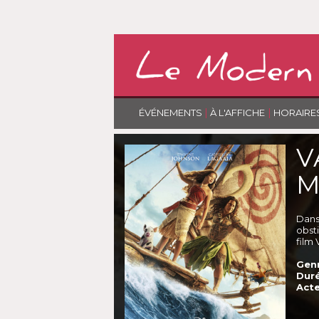
|
|
ÉVÉNEMENTS
À L'AFFICHE
HORAIRE
V
M
Dans 
obst
film
Genr
Duré
Acte