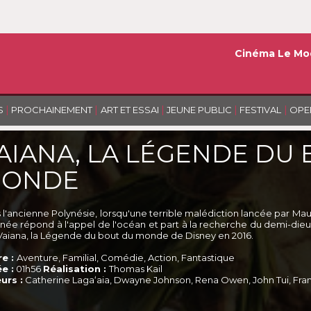
Cinéma Le Mo
|
|
|
|
|
S
PROCHAINEMENT
ART ET ESSAI
JEUNE PUBLIC
FESTIVAL
OPE
AIANA, LA LÉGENDE DU
ONDE
l'ancienne Polynésie, lorsqu'une terrible malédiction lancée par Maui a
inée répond à l'appel de l'océan et part à la recherche du demi-dieu p
 Vaiana, la Légende du bout du monde de Disney en 2016.
e :
Aventure, Familial, Comédie, Action, Fantastique
e :
01h56
Réalisation :
Thomas Kail
urs :
Catherine Lagaʻaia, Dwayne Johnson, Rena Owen, John Tui, Fr