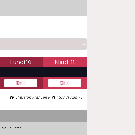
Lundi
10
Mardi
11
10h00
13h30
VF
: Version Française
71
: Son Audio 7.1
n ligne du cinéma.