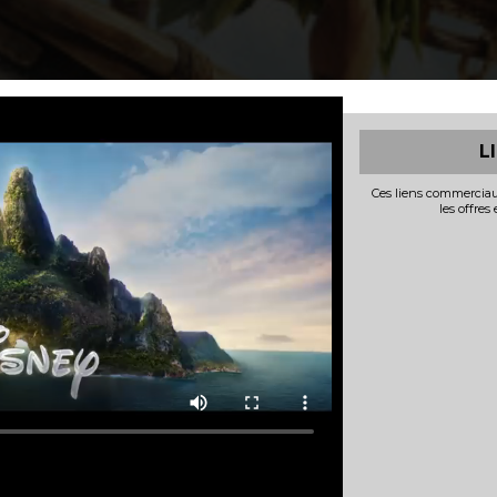
L
Ces liens commerciau
les offres