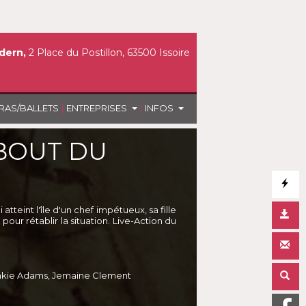
dern,
2 Place du Postillon, 63500 Issoire
|
|
RAS/BALLETS
ENTREPRISES
INFOS
 BOUT DU
tteint l'île d'un chef impétueux, sa fille
our rétablir la situation. Live-Action du
ankie Adams, Jemaine Clement