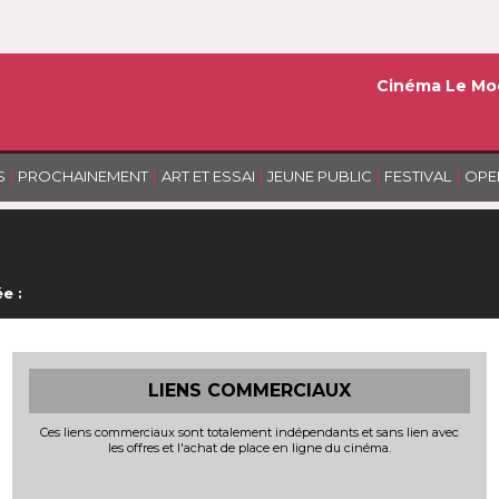
Cinéma Le Mo
|
|
|
|
|
S
PROCHAINEMENT
ART ET ESSAI
JEUNE PUBLIC
FESTIVAL
OPE
e :
LIENS COMMERCIAUX
Ces liens commerciaux sont totalement indépendants et sans lien avec
les offres et l'achat de place en ligne du cinéma.