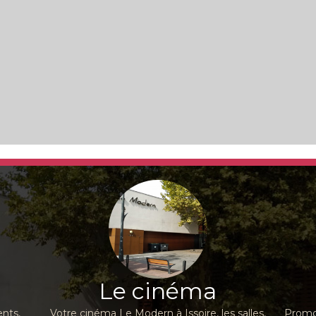
Le cinéma
nts,
Votre cinéma Le Modern à Issoire, les salles,
Promot