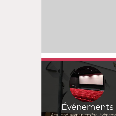
Événements
Actu ciné, avant première, évèneme