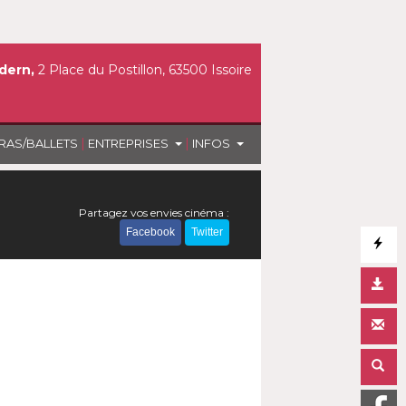
dern,
2 Place du Postillon, 63500 Issoire
|
|
RAS/BALLETS
ENTREPRISES
INFOS
Partagez vos envies cinéma :
Facebook
Twitter