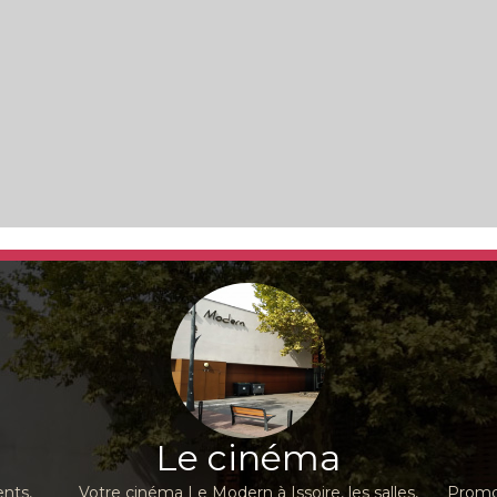
Le cinéma
nts,
Votre cinéma Le Modern à Issoire, les salles,
Promot